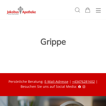
Grippe
Persönliche Beratung:
E-Mail-Adresse
|
+43476281602
|
Besuchen Sie uns auf Social Media: