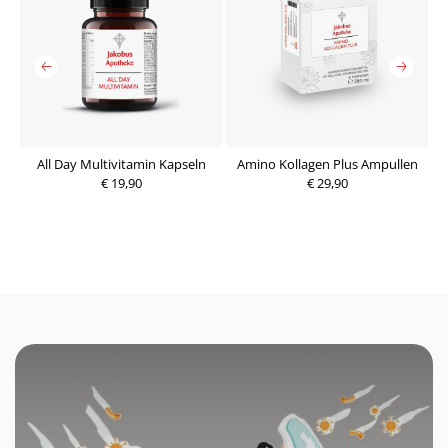
All Day Multivitamin Kapseln
Amino Kollagen Plus Ampullen
€ 19,90
P
€ 29,90
P
r
r
e
e
i
i
s
s