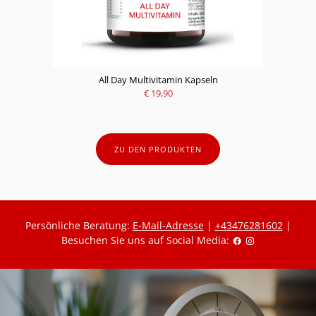
All Day Multivitamin Kapseln
€ 19,90
ZU DEN PRODUKTEN
Persönliche Beratung:
E-Mail-Adresse
|
+43476281602
|
Besuchen Sie uns auf Social Media: