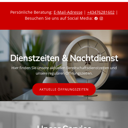
Persönliche Beratung:
E-Mail-Adresse
|
+43476281602
|
Besuchen Sie uns auf Social Media:
Dienstzeiten & Nachtdienst
Hier finden Sie unsere aktuellen Bereitschaftsdienstzeiten und
unsere regulären Öffnungszeiten.
AKTUELLE ÖFFNUNGSZEITEN