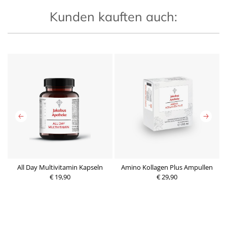
Kunden kauften auch:
All Day Multivitamin Kapseln
Amino Kollagen Plus Ampullen
€ 19,90
P
€ 29,90
P
r
r
e
e
i
i
s
s