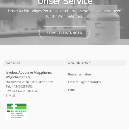
Unser Service
Unser fachkundiges Personal bietet umfassende Serviceleistungen
für Ihr Wohlbefinden.
SERVICELEISTUNGEN
KONTAKT
ONLINE-SHOP
Jakobus Apotheke Mag.pharm.
Besser schlafen
Wegscheider KG
Hauptstraße 50, 9871 Seeboden
Unsere Eigenprodukte
Tel. +43476281602
Hilfe
Fax +43 4762 81602-4
E-Mail