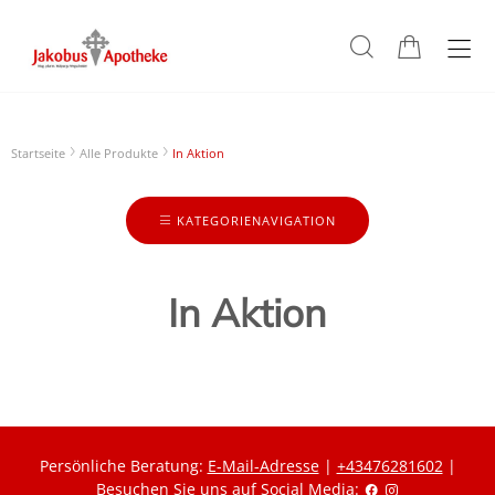
Startseite
Alle Produkte
In Aktion
KATEGORIENAVIGATION
In Aktion
Persönliche Beratung:
E-Mail-Adresse
|
+43476281602
|
Besuchen Sie uns auf Social Media: